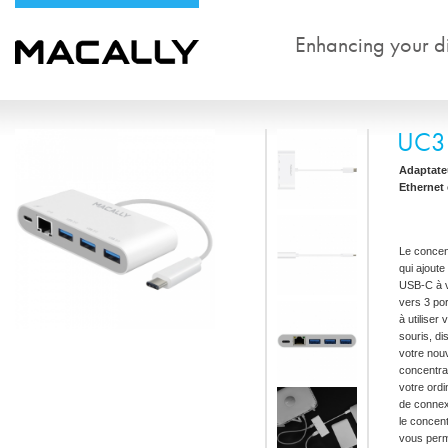
Enhancing your dig
UC3
Adaptateu
Ethernet 
Le concen
qui ajoute
USB-C à v
vers 3 p
à utiliser
souris, d
votre nou
concentr
votre ord
de connex
le concen
vous perm