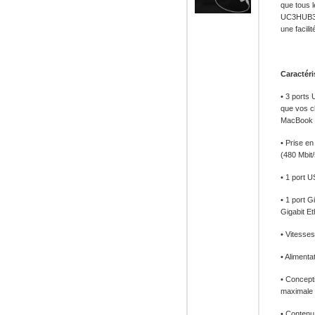
que tous 
UC3HUB3GB
une facili
Caractéri
• 3 ports
que vos cl
MacBook
• Prise e
(480 Mbit/
• 1 port 
• 1 port 
Gigabit Et
• Vitesse
• Aliment
• Concepti
maximale
• Contenu