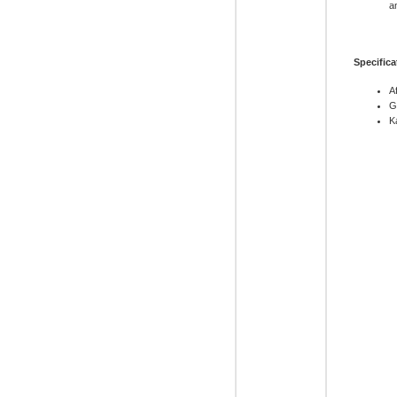
a
Specifica
A
G
K