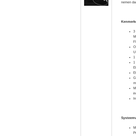
nemen dan
Kenmerk
3
M
F
O
U
1
1
E
E
G
m
M
i
I
Systeemv
M
P