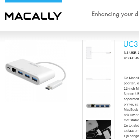
Enhancing your dig
UC3
3.1 USB-C
USB-C-la
De Macall
poorten, 
12-inch 
3 poort U
apparaten,
printer, s
MacBook 
ook uw co
met stabi
En tot sl
toelaat o
zijn aang