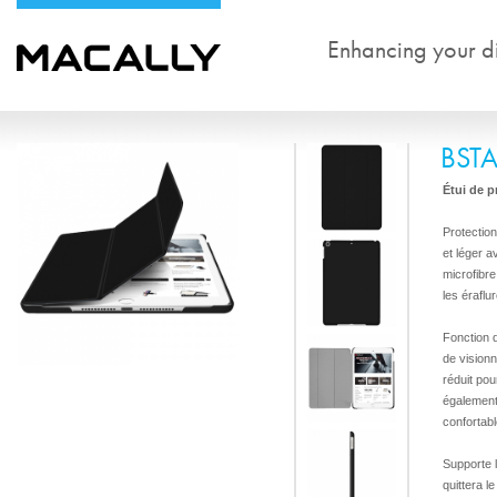
Enhancing your dig
BST
Étui de p
Protection
et léger a
microfibre
les éraflu
Fonction d
de vision
réduit po
également 
confortab
Supporte l
quittera l