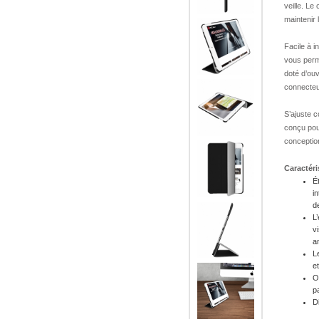
veille. Le
maintenir 
Facile à i
vous perme
doté d’ouv
connecteu
S’ajuste 
conçu pour
conception
Caractéri
Ét
i
d
L
v
a
L
e
O
p
D