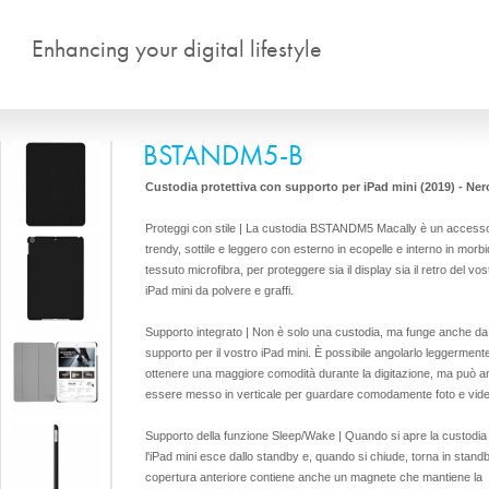
Salta al contenuto principale
Enhancing your digital lifestyle
BSTANDM5-B
Custodia protettiva con supporto per iPad mini (2019) - Ner
Proteggi con stile | La custodia BSTANDM5 Macally è un accesso
trendy, sottile e leggero con esterno in ecopelle e interno in morb
tessuto microfibra, per proteggere sia il display sia il retro del vos
iPad mini da polvere e graffi.
Supporto integrato | Non è solo una custodia, ma funge anche da
supporto per il vostro iPad mini. È possibile angolarlo leggerment
ottenere una maggiore comodità durante la digitazione, ma può 
essere messo in verticale per guardare comodamente foto e vide
Supporto della funzione Sleep/Wake | Quando si apre la custodia
l'iPad mini esce dallo standby e, quando si chiude, torna in stand
copertura anteriore contiene anche un magnete che mantiene la