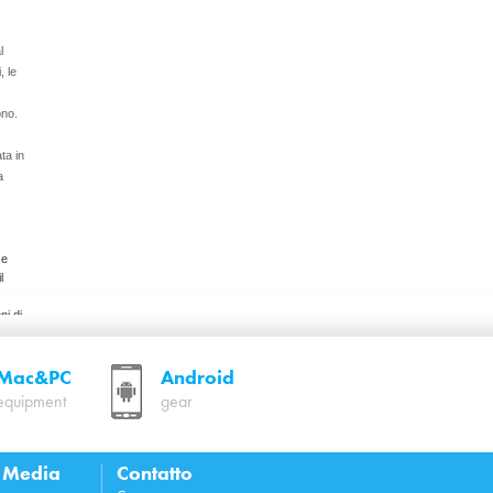
l
, le
ono.
ta in
a
 e
l
ni di
llo
Mac&PC
Android
equipment
gear
i
l Media
Contatto