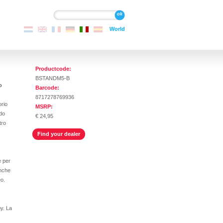
Cerca
Cerca
World
Productcode:
BSTANDM5-B
o
Barcode:
8717278769936
rio
MSRP:
ido
€ 24,95
tro
Find your dealer
e per
anche
o.
by. La