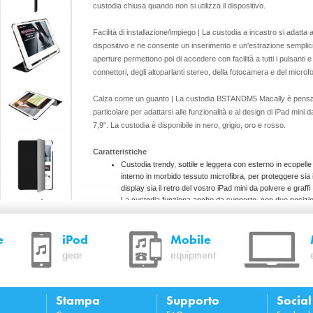
custodia chiusa quando non si utilizza il dispositivo.
Facilità di installazione/impiego | La custodia a incastro si adatta a
dispositivo e ne consente un inserimento e un'estrazione semplici
aperture permettono poi di accedere con facilità a tutti i pulsanti e
connettori, degli altoparlanti stereo, della fotocamera e del microf
Calza come un guanto | La custodia BSTANDM5 Macally è pensa
particolare per adattarsi alle funzionalità e al design di iPad mini d
7,9". La custodia è disponibile in nero, grigio, oro e rosso.
Caratteristiche
Custodia trendy, sottile e leggera con esterno in ecopelle
interno in morbido tessuto microfibra, per proteggere sia i
display sia il retro del vostro iPad mini da polvere e graffi
La custodia funziona anche da supporto, con due posizio
lettura, per un'esperienza di digitazione e di visione di live
superiore
e
iPod
La copertura anteriore supporta la funzione Sleep/Wake
Mobile
dell'iPad mini e include un magnete per tenere chiusa la
gear
equipment
custodia
Aperture per tutti i pulsanti e connettori, per gli altoparlant
stereo, per la fotocamera e per il microfono
Disponibile in nero, grigio, oro e rosso
Stampa
Supporto
Socia