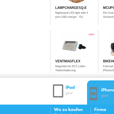
LAMPCHARGESQ-E
MCUP
Nightstand LED light with 4
Kfz-Getr
port USB charger - EU
Schwerkr
NEW
VENTMAGFLEX
BIKEH
Magnetische KFZ-Lüfter-
Fahrrad-
Telefonhalterung
iPhone/
iPad
iPhon
gear
gear
Wo zu kaufen
Firma