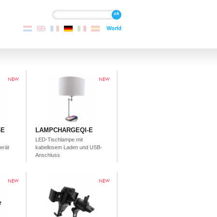
Suche
Suche
World
NEW
NEW
-E
LAMPCHARGEQI-E
-
LED-Tischlampe mit
erät
kabellosem Laden und USB-
Anschluss
NEW
NEW