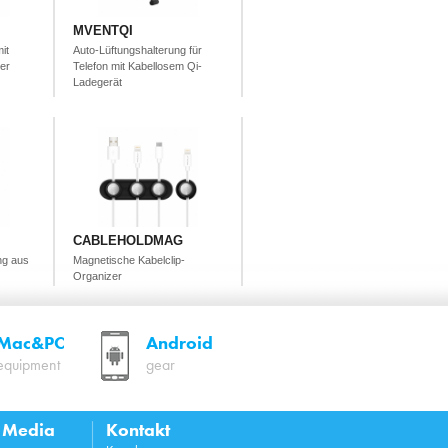
MVENTQI
it
Auto-Lüftungshalterung für
er
Telefon mit Kabellosem Qi-
Ladegerät
CABLEHOLDMAG
ng aus
Magnetische Kabelclip-
Organizer
Mac&PC
Android
equipment
gear
l Media
Kontakt