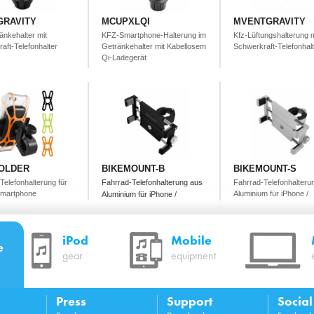
GRAVITY
MCUPXLQI
MVENTGRAVITY
änkehalter mit
KFZ-Smartphone-Halterung im
Kfz-Lüftungshalterung m
aft-Telefonhalter
Getränkehalter mit Kabellosem
Schwerkraft-Telefonhalt
Qi-Ladegerät
OLDER
BIKEMOUNT-B
BIKEMOUNT-S
Telefonhalterung für
Fahrrad-Telefonhalterung aus
Fahrrad-Telefonhalteru
Smartphone
Aluminium für iPhone /
Aluminium für iPhone /
Smartphone - Silber
Smartphone - Schwarz
iPod
Mobile
e
gear
equipment
Press
Support
Socia