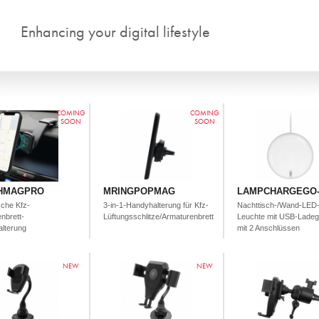
Direkt zum Inhalt
Enhancing your digital lifestyle
COMING
COMING
SOON
SOON
HMAGPRO
MRINGPOPMAG
LAMPCHARGEGO
che Kfz-
3-in-1-Handyhalterung für Kfz-
Nachttisch-/Wand-LED
nbrett-
Lüftungsschlitze/Armaturenbrett
Leuchte mit USB-Ladeg
alterung
mit 2 Anschlüssen
NEW
NEW