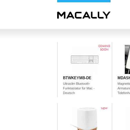
COMING
SOON
BTWKEYMB-DE
MDAS
Ultraslim Bluetooth-
Magnetis
Funktastatur für Mac -
Armature
Deutsch
Telefonh
NEW