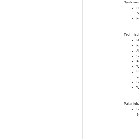
Systema
F
2
F
Technisc
M
F
A
G
K
W
U
V
L
W
Paketinha
L
S