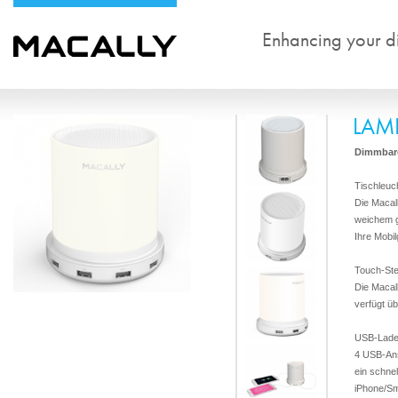
Enhancing your dig
LAM
Dimmbare
Tischleuc
Die Macal
weichem g
Ihre Mobi
Touch-St
Die Maca
verfügt üb
USB-Ladeg
4 USB-Ans
ein schnel
iPhone/Sm