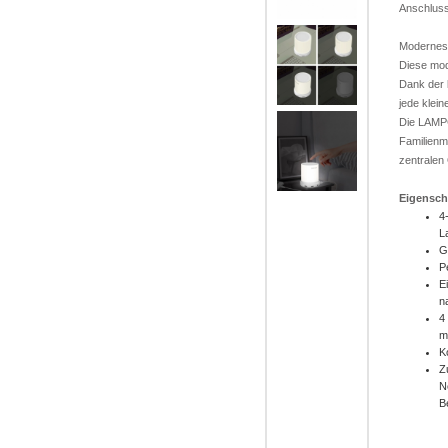
Anschluss
Modernes
Diese mod
Dank der
jede klein
Die LAMPC
Familienm
zentralen
Eigensch
4
L
G
P
E
n
4
m
K
Z
N
B