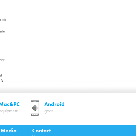
 elk
alle
der
ed
 ’s
Mac&PC
Android
equipment
gear
l Media
Contact