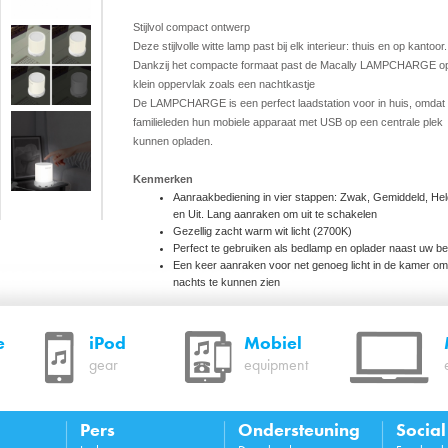
Stijlvol compact ontwerp
Deze stijlvolle witte lamp past bij elk interieur: thuis en op kantoor.
Dankzij het compacte formaat past de Macally LAMPCHARGE op
klein oppervlak zoals een nachtkastje
De LAMPCHARGE is een perfect laadstation voor in huis, omdat 
familieleden hun mobiele apparaat met USB op een centrale plek
kunnen opladen.
Kenmerken
Aanraakbediening in vier stappen: Zwak, Gemiddeld, Hel
en Uit. Lang aanraken om uit te schakelen
Gezellig zacht warm wit licht (2700K)
Perfect te gebruiken als bedlamp en oplader naast uw b
Een keer aanraken voor net genoeg licht in de kamer om
nachts te kunnen zien
4 USB-poorten (5V/4,8A) om al uw USB-apparaten op te
laden
Geschikt voor een ingangsspanning van 100V tot 240V
e
iPod
Mobiel
(wisselstroom)
gear
equipment
Bevat LAMPCHARGE, 180 cm lange wisselstroomkabel
(Type C-Eurostekker) en gebruikershandleiding
Pers
Ondersteuning
Socia
Systeemvereisten