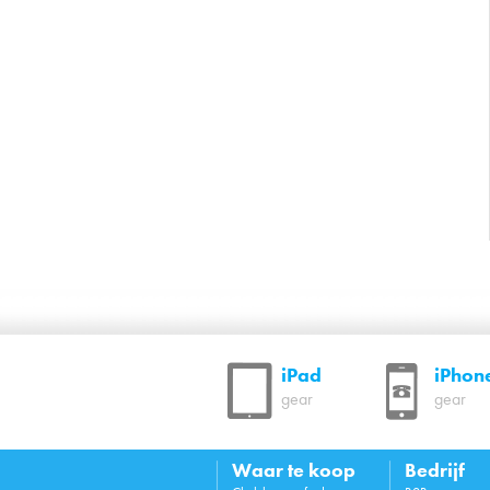
iPad
iPhon
gear
gear
Waar te koop
Bedrijf