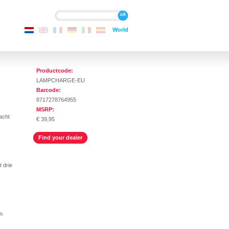
e inhoud gaan
Zoeken
Zoeken
World
Productcode:
LAMPCHARGE-EU
Barcode:
8717278764955
MSRP:
acht
€ 39,95
Find your dealer
 drie
n