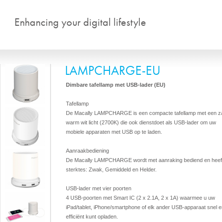
Overslaan en naar de algemen
Enhancing your digital lifestyle
LAMPCHARGE-EU
Dimbare tafellamp met USB-lader (EU)
Tafellamp
De Macally LAMPCHARGE is een compacte tafellamp met een z
warm wit licht (2700K) die ook dienstdoet als USB-lader om uw
mobiele apparaten met USB op te laden.
Aanraakbediening
De Macally LAMPCHARGE wordt met aanraking bediend en heeft
sterktes: Zwak, Gemiddeld en Helder.
USB-lader met vier poorten
4 USB-poorten met Smart IC (2 x 2.1A, 2 x 1A) waarmee u uw
iPad/tablet, iPhone/smartphone of elk ander USB-apparaat snel e
efficiënt kunt opladen.