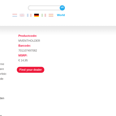
Suche
Suche
World
Productcode:
MVENTHOLDER
Barcode:
701107497082
MSRP:
€ 14,95
ohne
bare
Find your dealer
rfekt
ile
 den
en