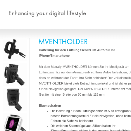
Direkt zum Inhalt
Enhancing your digital lifestyle
MVENTHOLDER
Halterung für den Lüftungsschlitz im Auto für Ihr
iPhone/Smartphone
Mit dem Macally MVENTHOLDER können Sie Ihr Mobilgerät am
Lüftungsschlitz auf dem Armaturenbrett Ihres Autos befestigen, 
dass es während der Fahrt Ihre Sicht behindert! Der voll einstell
MVENTHOLDER bietet viele Betrachtungswinkel und ist daher pe
für die Navigation geeignet. Der MVENTHOLDER unterstützt mob
Geräte mit einer Breite von 50 mm bis 115 mm.
Eigenschaften
Die Halterung für den Lüftungsschlitz im Auto ermöglicht
besten Betrachtungswinkel für die Navigation, ohne beim
Fahren die Sicht zu behindern.
Die weichen Spannbügel aus Silikon halten Ihr
iPhone/Smartphone sicher in den meisten handelsüblich