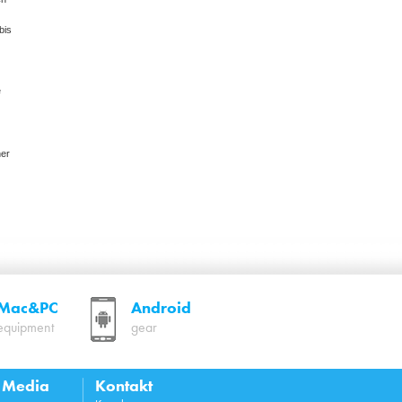
bis
e
ner
Mac&PC
Android
equipment
gear
l Media
Kontakt