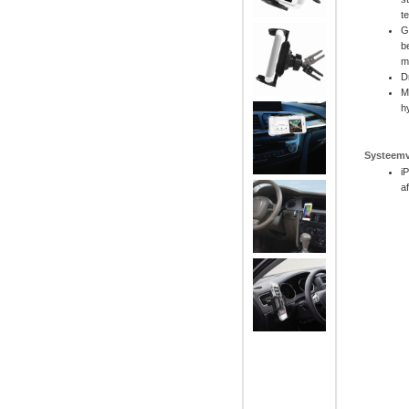
t
G
b
m
D
M
h
Systeemv
i
a