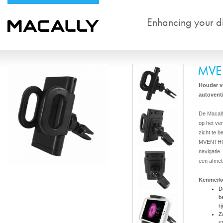
Enhancing your dig
MVE
Houder v
autoventi
De Macal
op het ve
zicht te b
MVENTHOLD
navigatie
een afmet
Kenmerk
D
b
r
Z
s