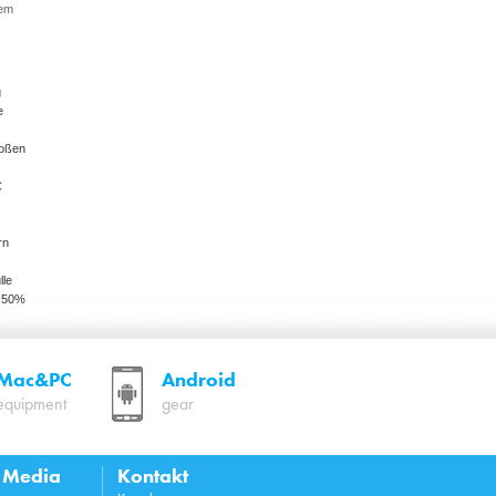
dem
g
e
roßen
C
rn
lle
, 50%
Mac&PC
Android
equipment
gear
l Media
Kontakt
ung