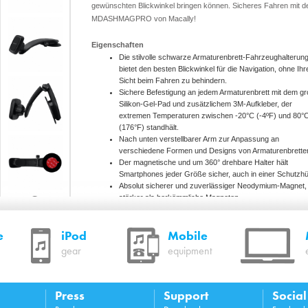
gewünschten Blickwinkel bringen können. Sicheres Fahren mit 
MDASHMAGPRO von Macally!
Eigenschaften
Die stilvolle schwarze Armaturenbrett-Fahrzeughalterun
bietet den besten Blickwinkel für die Navigation, ohne Ihr
Sicht beim Fahren zu behindern.
Sichere Befestigung an jedem Armaturenbrett mit dem g
Silikon-Gel-Pad und zusätzlichem 3M-Aufkleber, der
extremen Temperaturen zwischen -20°C (-4ºF) und 80°
(176°F) standhält.
Nach unten verstellbarer Arm zur Anpassung an
verschiedene Formen und Designs von Armaturenbrette
Der magnetische und um 360° drehbare Halter hält
Smartphones jeder Größe sicher, auch in einer Schutzhü
Absolut sicherer und zuverlässiger Neodymium-Magnet
stärker als herkömmliche Magneten
e
iPod
Mobile
Systemanforderungen
iPhone, Smartphone und Mobilgerät
gear
equipment
Verpackungsinhalt
Press
Support
Socia
MDASHMAGPRO, 2 Metallplatten und Bedienungsanleit