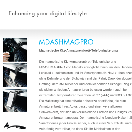
Direkt zum Inhalt
Enhancing your digital lifestyle
MDASHMAGPRO
Magnetische Kfz-Armaturenbrett-Telefonhalterung
Die magnetische Kfz-Armaturenbrett-Telefonhalterung
MDASHMAGPRO von Macally ermöglicht Ihnen, mit den Hände
Lenkrad zu telefonieren und ihr Smartphone als Navi zu benutze
ohne Behinderung der Sicht während der Fahrt. Dank der doppel
Haftung, dem 3M-Aufkleber und dem klebenden Silikongel-Ring 
sie sicher an jedem Armaturenbrett befestigt werden, auch bei
extremsten Temperaturen zwischen -20°C (-4ºF) und 80°C (176°
Die Halterung hat eine stilvolle schwarze oberfläche, die zum
Armaturenbrett Ihres Autos passt, und einen verstellbaren
Schwenkarm, der sich an verschiedene Formen und Designs vo
Armaturenbrettern anpasst. Der magnetische Neodym-Halter häl
Smartphones jeder Größe sicher, auch in einer Schutzhülle, und i
vollständig verstellbar, so dass Sie Ihr Mobiltelefon in den