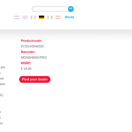
Suche
Suche
World
Productcode:
8720143040320
Barcode:
MDASHMAGPRO
MSRP:
n am
€ 24,95
n
ten
Find your dealer
kann
F).
n
t
st