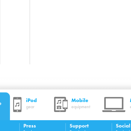
iPod
Mobile
e
gear
equipment
Press
Support
Socia