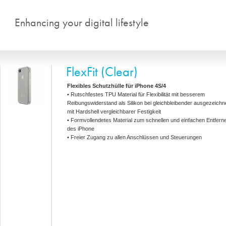
Direkt zum Inhalt
Enhancing your digital lifestyle
FlexFit (Clear)
Flexibles Schutzhülle für
iPhone 4S/4
• Rutschfestes TPU Material für Flexibilität mit besserem
Reibungswiderstand als Silikon bei gleichbleibender ausgezeichne
mit Hardshell vergleichbarer Festigkeit
• Formvollendetes Material zum schnellen und einfachen Entfern
des iPhone
• Freier Zugang zu allen Anschlüssen und Steuerungen