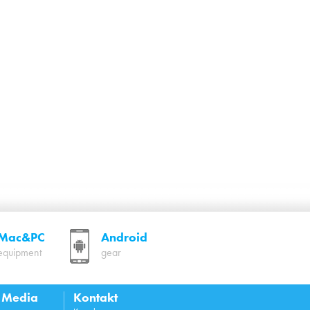
Mac&PC
Android
equipment
gear
l Media
Kontakt