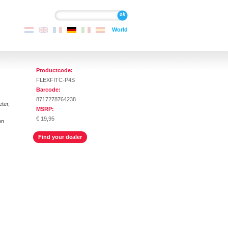
Suche
Suche
World
Productcode:
FLEXFITC-P4S
Barcode:
8717278764238
ter,
MSRP:
€ 19,95
en
Find your dealer