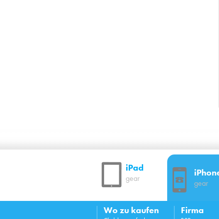
iPad
iPhon
gear
gear
Wo zu kaufen
Firma