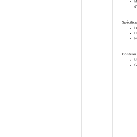
M
d
Spécifica
L
D
P
Contenu 
U
Gu