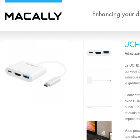
Enhancing your dig
UCH
Adaptate
Le UCHDMI
qui vous 
ainsi que
le gardant
Connectez
avec HDMI
audio ! L
et audio 
impeccabl
Vous pouv
que clavie