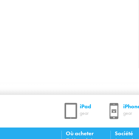
iPad
iPhon
gear
gear
Où acheter
Société