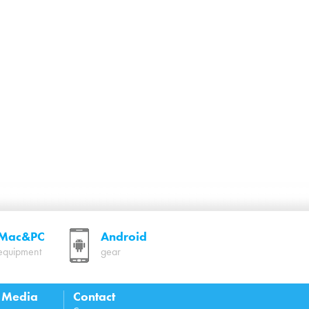
Mac&PC
Android
equipment
gear
l Media
Contact