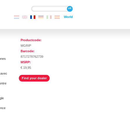
Recherche
Recherche
World
Productcode:
MGRIP
Barcode:
8717278762739
hones
MSRP:
€ 19,95
 avec
Find your dealer
ontre
gle
ence