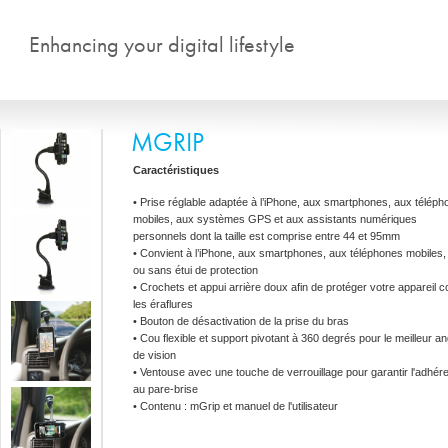
Aller au contenu principal
Enhancing your digital lifestyle
MGRIP
Caractéristiques
• Prise réglable adaptée à l’iPhone, aux smartphones, aux télép
mobiles, aux systèmes GPS et aux assistants numériques
personnels dont la taille est comprise entre 44 et 95mm
• Convient à l’iPhone, aux smartphones, aux téléphones mobiles,
ou sans étui de protection
• Crochets et appui arrière doux afin de protéger votre appareil c
les éraflures
• Bouton de désactivation de la prise du bras
• Cou flexible et support pivotant à 360 degrés pour le meilleur an
de vision
• Ventouse avec une touche de verrouillage pour garantir l'adhér
au pare-brise
• Contenu : mGrip et manuel de l'utilisateur