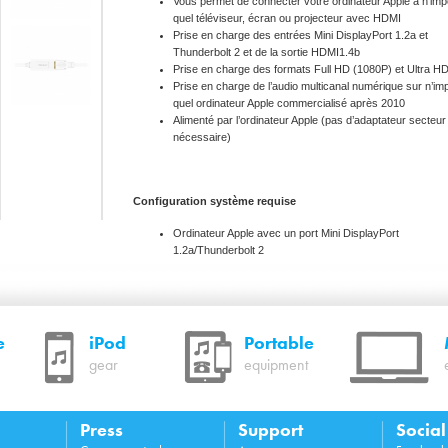
Vous permet de connecter votre ordinateur Apple à n’imp
quel téléviseur, écran ou projecteur avec HDMI
Prise en charge des entrées Mini DisplayPort 1.2a et
Thunderbolt 2 et de la sortie HDMI1.4b
Prise en charge des formats Full HD (1080P) et Ultra HD
Prise en charge de l’audio multicanal numérique sur n’im
quel ordinateur Apple commercialisé après 2010
Alimenté par l’ordinateur Apple (pas d’adaptateur secteur
nécessaire)
Configuration système requise
Ordinateur Apple avec un port Mini DisplayPort
1.2a/Thunderbolt 2
Spécifications techniques
e
iPod
Portable
Longueur du adaptateur: environ 180 cm
gear
equipment
Longueur du câble : environ 15 cm
Poids : g
Press
Support
Socia
Contenu de l’emballage