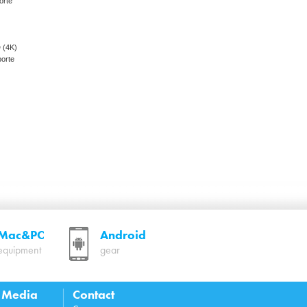
orte
 (4K)
porte
Mac&PC
Android
equipment
gear
l Media
Contact