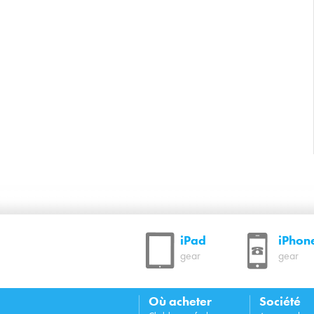
iPad
iPhon
gear
gear
Où acheter
Société