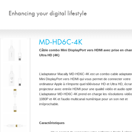
Aller au contenu principal
Enhancing your digital lifestyle
MD-HD6C-4K
Câble combo Mini DisplayPort vers HDMI avec prise en char
Ultra HD (4K)
L’adaptateur Macally MD-HD6C-4K est un combo cable adaptate
Mini DisplayPort vers HDMI qui vous permet de connecter votre
ordinateur Apple à n’importe quel téléviseur HD et Ultra HD, écran
projecteur avec entrée HDMI pour une qualité vidéo et audio opti
L’adaptateur MD-HD6C-4K prend en charge les résolutions vidéo
1080P et 4K et l’audio multicanal numérique pour un son net et
irréprochable.
Caractéristiques