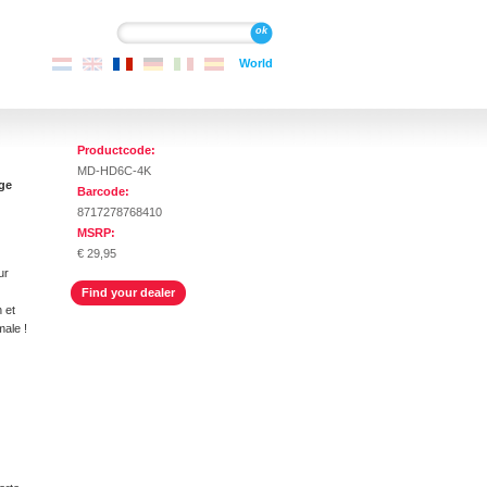
Recherche
Recherche
World
Productcode:
MD-HD6C-4K
ge
Barcode:
8717278768410
MSRP:
€ 29,95
ur
Find your dealer
 et
male !