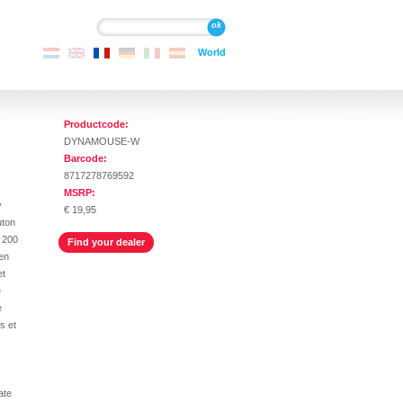
Recherche
Recherche
World
Productcode:
DYNAMOUSE-W
Barcode:
8717278769592
MSRP:
y
€ 19,95
uton
1 200
Find your dealer
 en
et
e
e
s et
ate