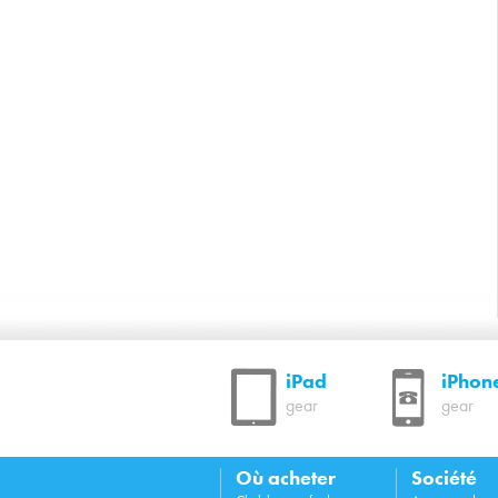
iPad
iPhon
gear
gear
Où acheter
Société