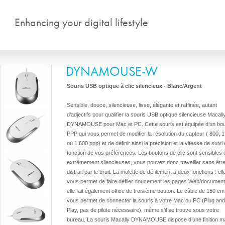
Aller au contenu principal
Enhancing your digital lifestyle
DYNAMOUSE-W
Souris USB optique à clic silencieux - Blanc/Argent
Sensible, douce, silencieuse, lisse, élégante et raffinée, autant
d’adjectifs pour qualifier la souris USB optique silencieuse Macall
DYNAMOUSE pour Mac et PC. Cette souris est équipée d’un bo
PPP qui vous permet de modifier la résolution du capteur ( 800, 
ou 1 600 ppp) et de définir ainsi la précision et la vitesse de suivi
fonction de vos préférences. Les boutons de clic sont sensibles 
extrêmement silencieuses, vous pouvez donc travailler sans êtr
distrait par le bruit. La molette de défilement a deux fonctions : ell
vous permet de faire défiler doucement les pages Web/document
elle fait également office de troisième bouton. Le câble de 150 cm
vous permet de connecter la souris à votre Mac ou PC (Plug and
Play, pas de pilote nécessaire), même s’il se trouve sous votre
bureau. La souris Macally DYNAMOUSE dispose d’une finition m