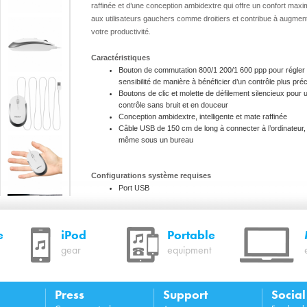
raffinée et d’une conception ambidextre qui offre un confort maxi
aux utilisateurs gauchers comme droitiers et contribue à augmen
votre productivité.
Caractéristiques
Bouton de commutation 800/1 200/1 600 ppp pour régler 
sensibilité de manière à bénéficier d’un contrôle plus préc
Boutons de clic et molette de défilement silencieux pour 
contrôle sans bruit et en douceur
Conception ambidextre, intelligente et mate raffinée
Câble USB de 150 cm de long à connecter à l’ordinateur,
même sous un bureau
Configurations système requises
Port USB
Système d’exploitation Mac OS X version 10.1 ou plus
récente
Microsoft Windows Vista/7/8/10
e
iPod
Portable
gear
equipment
Spécifications techniques
Dimensions : 26 (H) x 60 (l) x 107 (P) mm
Poids : 73 g
Press
Support
Socia
Longueur du câble : 150 mm
Interface : USB