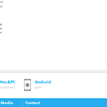
mal
ter
la
is
un
Mac&PC
Android
equipment
gear
l Media
Contact