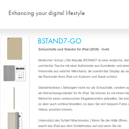
Aller au contenu principal
Enhancing your digital lifestyle
BSTAND7-GO
Schutzhülle und Ständer für iPad (2019) - Gold
Modischer Schutz | Die Macally BSTAND7 ist eine modische, dü
und leichte Tasche mit einer Außenseite aus Kunstleder und eine
Innenseite aus weicher Mikrofaser, die sowohl das Display als a
die Rückseite Ihres iPad vor Kratzern und Staub schützt.
Ständerfunktion | Siefungiert nicht nur als Schutzhülle, sondern 
als Betrachtungsständer für Ihr iPad. Sie können es mit einem kl
Winkel für einen verbesserten Eingabekomfort aufstellen, Sie kö
es aber auch vertikal hinstellen, so dass Sie sich bequem Fotos
Videos ansehen können.
Unterstützt den Schlaf-/Wachmodus | Wenn Sie die Hülle öffnen,
wacht das iPad aus dem Schlafmodus auf und wenn Sie sie