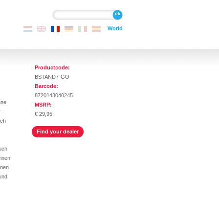
Recherche
Recherche
World
Productcode:
BSTAND7-GO
Barcode:
8720143040245
nne
MSRP:
r
€ 29,95
uch
Find your dealer
auch
einen
nnen
 und