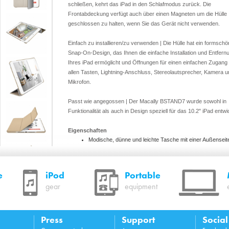
schließen, kehrt das iPad in den Schlafmodus zurück. Die
Frontabdeckung verfügt auch über einen Magneten um die Hülle
geschlossen zu halten, wenn Sie das Gerät nicht verwenden.
Einfach zu installieren/zu verwenden | Die Hülle hat ein formsch
Snap-On-Design, das Ihnen die einfache Installation und Entfern
Ihres iPad ermöglicht und Öffnungen für einen einfachen Zugang
allen Tasten, Lightning-Anschluss, Stereolautsprecher, Kamera u
Mikrofon.
Passt wie angegossen | Der Macally BSTAND7 wurde sowohl in
Funktionalität als auch in Design speziell für das 10.2" iPad entwic
Eigenschaften
Modische, dünne und leichte Tasche mit einer Außenseit
Kunstleder und einer Innenseite aus weicher Mikrofaser, 
sowohl das Display als auch die Rückseite Ihres iPad vo
Kratzern und Staub schützt
e
iPod
Portable
Die Hülle fungiert auch als Ständer mit zwei
Betrachtungspositionen für ein verbessertes Eingabe- u
gear
equipment
Betrachtungserlebnis.
Die vordere Abdeckung unterstützt den Schlaf/Wach-M
auf dem iPad und enthält einen Magneten, der die Hülle
Press
Support
Socia
geschlossen hält
Öffnungen für alle Tasten, Lightning-Anschluss,