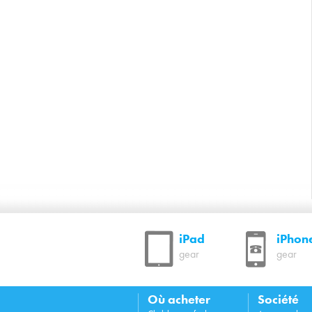
iPad
iPhon
gear
gear
Où acheter
Société