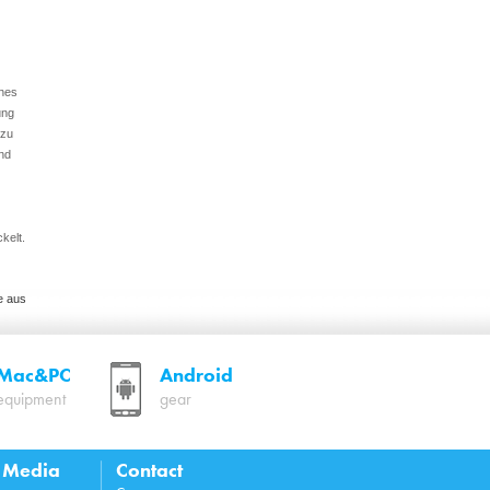
önes
ung
 zu
nd
kelt.
e aus
die
r
Mac&PC
Android
nd
equipment
gear
odus
l Media
Contact