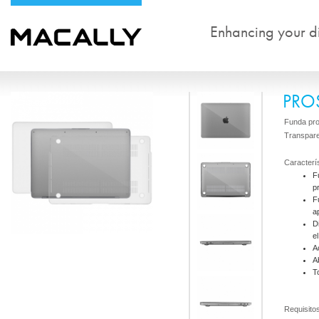
Enhancing your dig
PRO
Funda pro
Transpar
Caracterí
F
p
F
a
D
e
A
A
T
Requisito