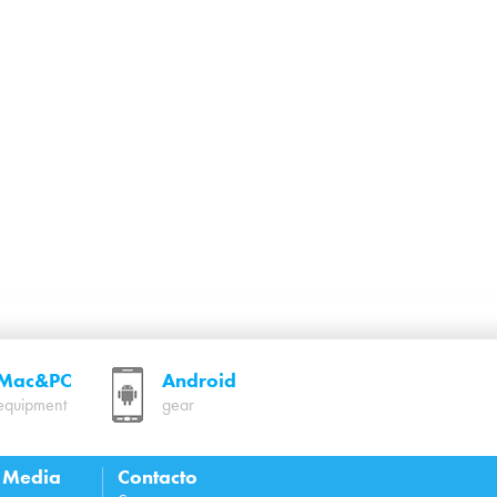
Mac&PC
Android
equipment
gear
l Media
Contacto