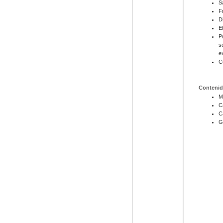
S
F
D
E
P
s
e
C
Contenid
M
C
C
G