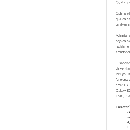
Qi, el so
Optimizad
que los c
también es
Además, d
objetos ex
rápidamen
smartphon
El soporte
de ventila
incluya u
funciona 
cm/2,1-4,
Galaxy S9
ThinQ, So
Caracterí
O
s
4
E