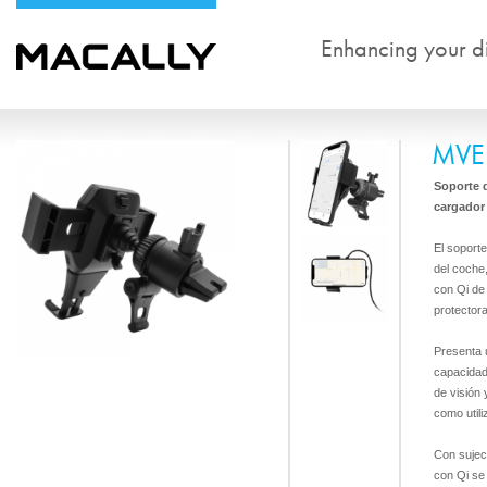
Enhancing your dig
MVE
Soporte d
cargador
El soporte
del coche
con Qi de
protectora
Presenta 
capacidad
de visión 
como util
Con sujeci
con Qi se 