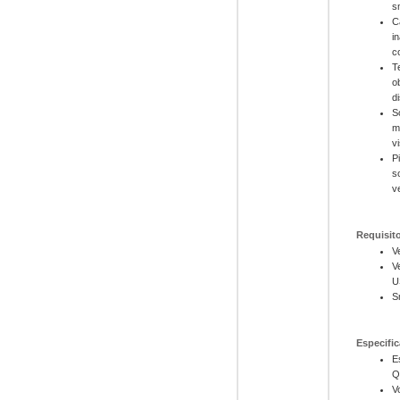
s
C
i
c
T
o
d
S
m
v
P
s
v
Requisit
V
V
U
S
Especific
E
Q
V