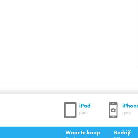
iPad
iPhon
gear
gear
Waar te koop
Bedrijf