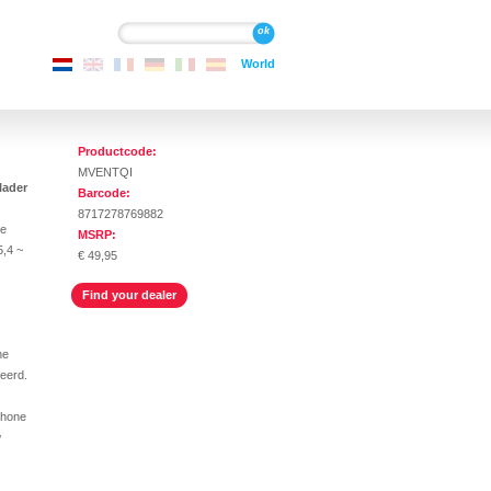
e inhoud gaan
Zoeken
Zoeken
World
Productcode:
MVENTQI
lader
Barcode:
8717278769882
ke
MSRP:
,4 ~
€ 49,95
Find your dealer
ne
keerd.
phone
w