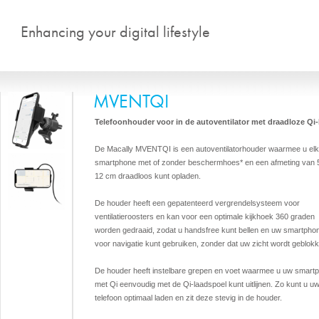
Overslaan en naar de algemen
Enhancing your digital lifestyle
MVENTQI
Telefoonhouder voor in de autoventilator met draadloze Qi-
De Macally MVENTQI is een autoventilatorhouder waarmee u el
smartphone met of zonder beschermhoes* en een afmeting van 5
12 cm draadloos kunt opladen.
De houder heeft een gepatenteerd vergrendelsysteem voor
ventilatieroosters en kan voor een optimale kijkhoek 360 graden
worden gedraaid, zodat u handsfree kunt bellen en uw smartpho
voor navigatie kunt gebruiken, zonder dat uw zicht wordt geblok
De houder heeft instelbare grepen en voet waarmee u uw smart
met Qi eenvoudig met de Qi-laadspoel kunt uitlijnen. Zo kunt u u
telefoon optimaal laden en zit deze stevig in de houder.