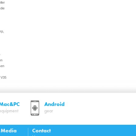
ller
die
rp,
e
en
sen
n V35
Mac&PC
Android
equipment
gear
aders
l Media
Contact
ng