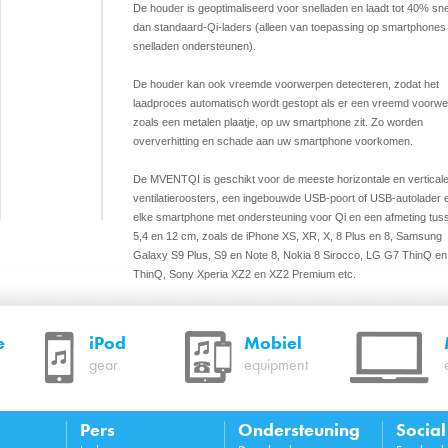
De houder is geoptimaliseerd voor snelladen en laadt tot 40% sne
dan standaard-Qi-laders (alleen van toepassing op smartphones 
snelladen ondersteunen).
De houder kan ook vreemde voorwerpen detecteren, zodat het
laadproces automatisch wordt gestopt als er een vreemd voorwe
zoals een metalen plaatje, op uw smartphone zit. Zo worden
oververhitting en schade aan uw smartphone voorkomen.
De MVENTQI is geschikt voor de meeste horizontale en vertical
ventilatieroosters, een ingebouwde USB-poort of USB-autolader 
elke smartphone met ondersteuning voor Qi en een afmeting tus
5,4 en 12 cm, zoals de iPhone XS, XR, X, 8 Plus en 8, Samsung
Galaxy S9 Plus, S9 en Note 8, Nokia 8 Sirocco, LG G7 ThinQ e
ThinQ, Sony Xperia XZ2 en XZ2 Premium etc.
Kenmerken
Geoptimaliseerd voor het draadloos laden van alle
e
iPod
Mobiel
smartphones met Qi en een breedte van 5,4 ~ 12,0 cm
gear
equipment
Instelbare telefoonstabilisator aan de onderkant van de
houder om uw smartphone met Qi uit te lijnen met de
laadspoel
Tot 40% sneller laden dan met standaard draadloze Qi-l
Pers
Ondersteuning
Socia
(alleen van toepassing op smartphones met ondersteuni