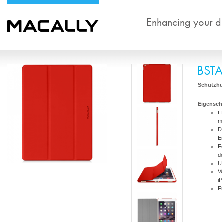
Enhancing your dig
BST
Schutzhü
Eigensch
H
m
D
E
F
d
U
V
i
F