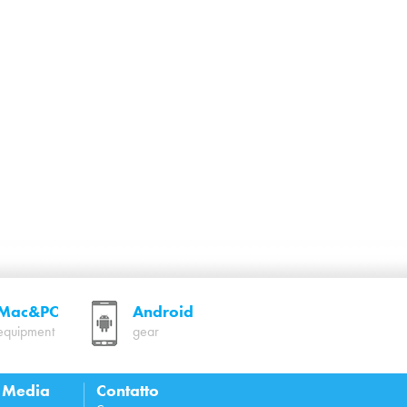
Mac&PC
Android
equipment
gear
l Media
Contatto