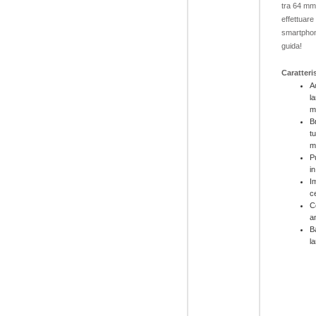
tra 64 mm
effettuare
smartphon
guida!
Caratteri
A
l
m
B
t
m
P
in
I
ce
C
a
B
l