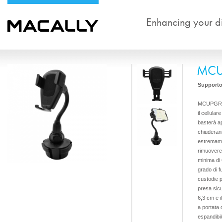
Enhancing your dig
MCU
Supporto 
MCUPGRAVI
il cellula
basterà ap
chiuderan
estremamen
rimuovere 
minima di
grado di f
custodie p
presa sicur
6,3 cm e i
a portata 
espandibil