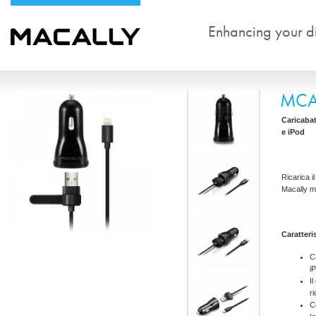
Enhancing your dig
MCA
Caricabat
e iPod
Ricarica i
Macally m
Caratteri
C
i
I
r
C