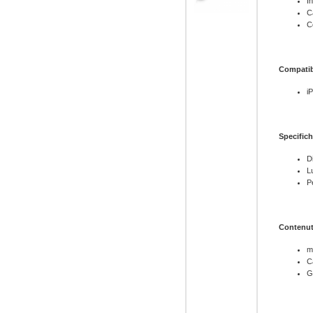
I
C
C
Compatib
i
Specifich
D
L
P
Contenut
m
C
G