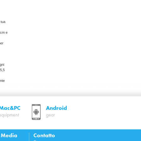
 tua
 cm e
per
gni
25,5
nte
il tuo
Mac&PC
Android
equipment
gear
l Media
Contatto