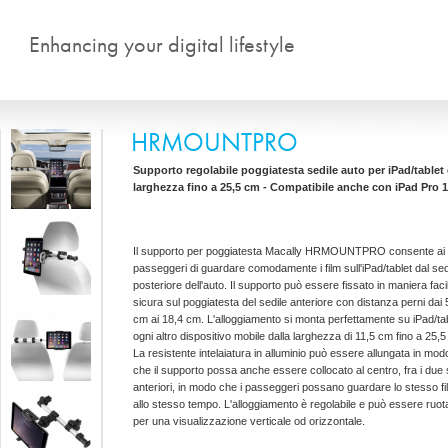
Salta al contenuto principale
Enhancing your digital lifestyle
HRMOUNTPRO
Supporto regolabile poggiatesta sedile auto per iPad/tablet 
larghezza fino a 25,5 cm - Compatibile anche con iPad Pro 1
Il supporto per poggiatesta Macally HRMOUNTPRO consente ai
passeggeri di guardare comodamente i film sull'iPad/tablet dal sed
posteriore dell'auto. Il supporto può essere fissato in maniera faci
sicura sul poggiatesta del sedile anteriore con distanza perni dai 
cm ai 18,4 cm. L'alloggiamento si monta perfettamente su iPad/tab
ogni altro dispositivo mobile dalla larghezza di 11,5 cm fino a 25,
La resistente intelaiatura in alluminio può essere allungata in modo
che il supporto possa anche essere collocato al centro, fra i due s
anteriori, in modo che i passeggeri possano guardare lo stesso fi
allo stesso tempo. L'alloggiamento è regolabile e può essere ruot
per una visualizzazione verticale od orizzontale.