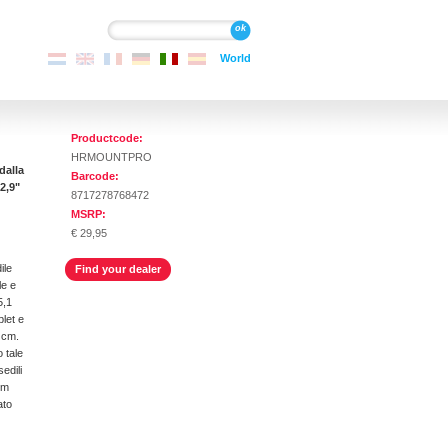
Cerca
Cerca
World
Productcode:
HRMOUNTPRO
dalla
Barcode:
2,9"
8717278768472
MSRP:
€ 29,95
ile
Find your dealer
le e
5,1
let e
5 cm.
 tale
edili
lm
ato