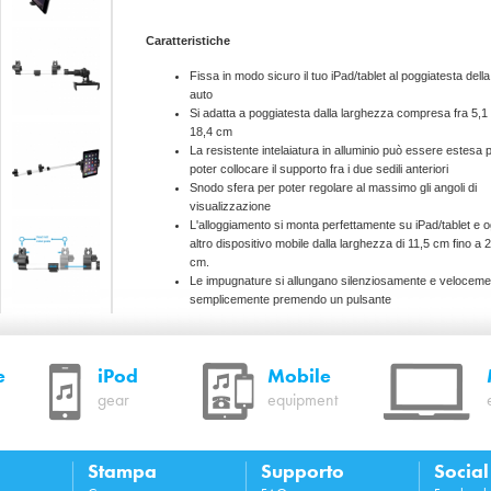
Caratteristiche
Fissa in modo sicuro il tuo iPad/tablet al poggiatesta della
auto
Si adatta a poggiatesta dalla larghezza compresa fra 5,1
18,4 cm
La resistente intelaiatura in alluminio può essere estesa 
poter collocare il supporto fra i due sedili anteriori
Snodo sfera per poter regolare al massimo gli angoli di
visualizzazione
L'alloggiamento si monta perfettamente su iPad/tablet e o
altro dispositivo mobile dalla larghezza di 11,5 cm fino a 
cm.
Le impugnature si allungano silenziosamente e veloceme
semplicemente premendo un pulsante
Soffici impugnature e supporto posteriore per proteggere 
iPad/tablet da eventuali graffi
Rotazione rapida per una visualizzazione verticale od
e
iPod
Mobile
orizzontale
Montaggio e smontaggio rapidi, senza bisogno di utensili
gear
equipment
Requisiti di sistema
Stampa
Supporto
Socia