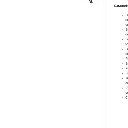
Caratteri
L
s
c
S
d
L
t
L
di
P
S
P
S
I
da
L
c
C