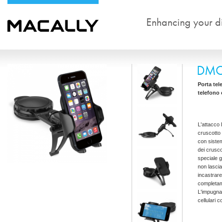
Enhancing your dig
DM
Porta tel
telefono 
L'attacco
cruscotto 
con siste
dei crusco
speciale g
non lascia
incastrar
completam
L'impugnat
cellulari 