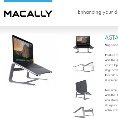
Enhancing your dig
AST
Supporto 
Postura mi
ASTAND Ma
vostro lap
degli occh
facendo si
di una cat
Massima st
ASTAND Mac
una strutt
design inc
antiscivol