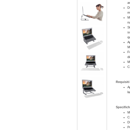
a
D
m
M
na
S
s
q
A
M
F
d
M
C
Requisiti
A
l
Specific
M
C
D
P