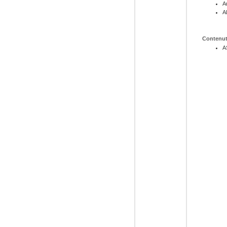
A
A
Contenut
A