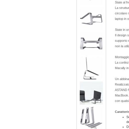
State al f
La struttu
circolare 
laptop in 
State in o
Il design 
supporto 
non la util
Montaggio
La confez
Macally in
Un abbina
Realizzato
ASTAND Ma
MacBook A
con qualsi
Caratteri
S
d
D