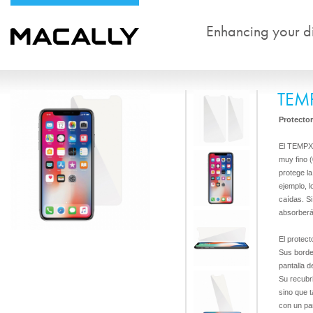
Enhancing your dig
TEM
Protector
El TEMPX 
muy fino 
protege l
ejemplo, l
caídas. Si
absorberá 
El protect
Sus borde
pantalla d
Su recubri
sino que t
con un pa