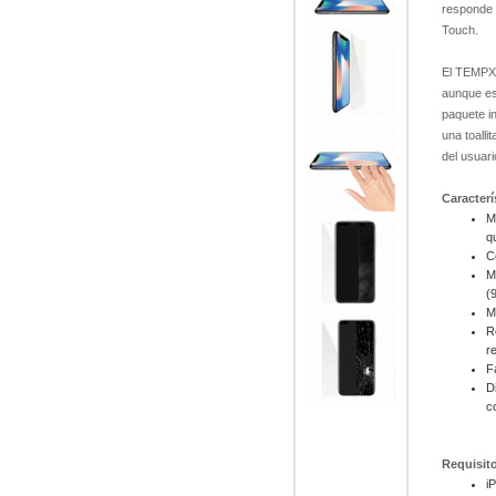
responde a
Touch.
El TEMPX 
aunque est
paquete in
una toall
del usuari
Caracterí
M
q
C
M
(
M
R
r
F
D
c
Requisit
i