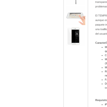
transparen
problemas
El TEMP8P
aunque est
paquete in
una toall
del usuari
Caracterí
M
q
C
M
(
M
R
r
F
D
c
Requisit
i