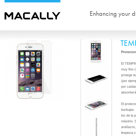
Enhancing your dig
TEM
Protector
El TEMP8P
muy fino 
protege l
(por ejemp
por caídas
absorberá 
El protec
burbujas.
los de la 
máximo. Su
arañazos, 
limpieza 