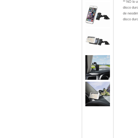
** NO lo u
disco dur
de neodim
disco duro