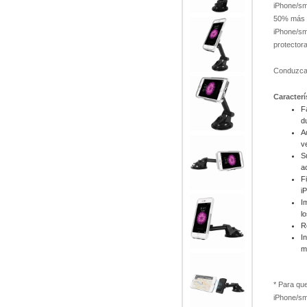
iPhone/sm
50% más p
iPhone/sm
protectora
Conduzca 
Caracterí
F
d
A
v
S
a
F
i
I
l
R
I
m
* Para que
iPhone/sm