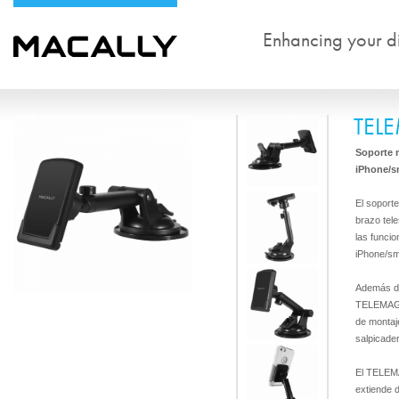
Enhancing your dig
TEL
Soporte 
iPhone/s
El soport
brazo tele
las funci
iPhone/sm
Además de
TELEMAG p
de montaje
salpicader
El TELEMA
extiende d