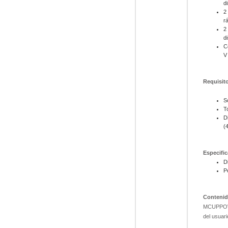
d
2
r
2
d
C
V
Requisit
S
T
D
(4
Especifi
D
P
Contenid
MCUPPOWER
del usuari