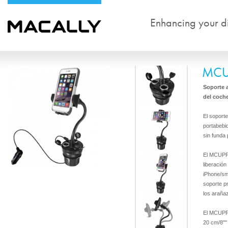
Enhancing your dig
MCU
Soporte a
del coch
El soport
portabebi
sin funda
El MCUPPO
liberación
iPhone/sm
soporte p
los araña
El MCUPPO
20 cm/8"" 