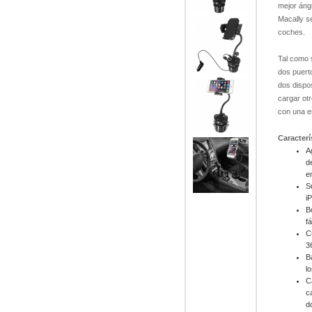
mejor áng
Macally s
coches.
Tal como 
dos puert
dos dispo
cargar ot
con una e
Caracterí
A
d
e
S
i
B
f
C
3
B
l
C
c
d