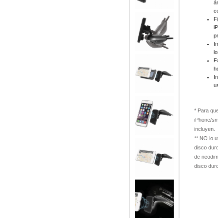
á
c
F
i
p
I
l
F
h
I
u
* Para que
iPhone/sm
incluyen.
** NO lo u
disco dur
de neodim
disco duro