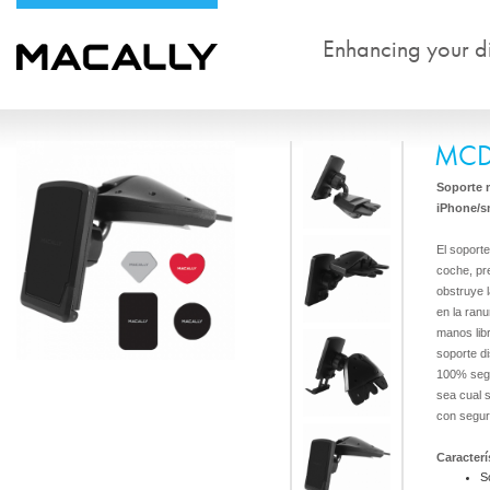
Enhancing your dig
MC
Soporte 
iPhone/s
El soport
coche, pr
obstruye l
en la ran
manos lib
soporte d
100% segu
sea cual 
con segur
Caracterí
S