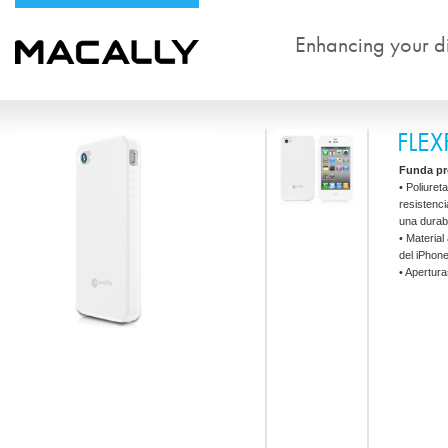
Enhancing your dig
FLEX
Funda pro
• Poliuret
resistenci
una durabi
• Material
del iPhon
• Apertur