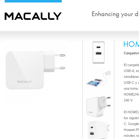
Enhancing your dig
HOM
Cargador
El carga
USB-A, es
simultáne
USB-C y u
una toma d
HOME24UC 
240 V.
El HOME2
los siguie
C: Google
Huawei P9
móviles n