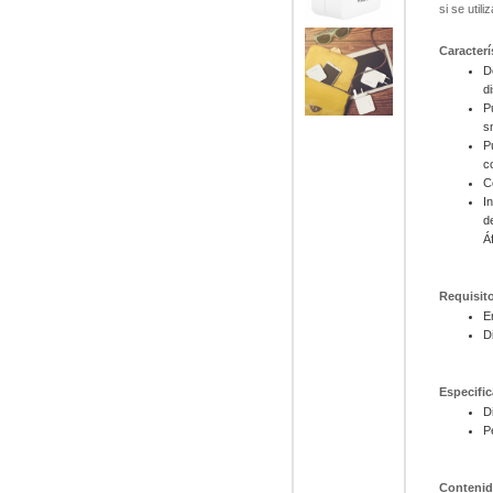
si se util
Caracterí
D
d
P
s
P
c
C
I
d
Á
Requisit
E
D
Especifi
D
P
Contenid