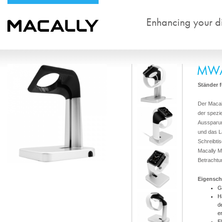
Enhancing your dig
MWA
Ständer 
Der Macal
der spezie
Aussparun
und das L
Schreibtis
Macally 
Betrachtun
Eigensch
G
H
d
e
E