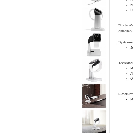
K
F
*Apple Wa
enthalten
Systema
J
Technisc
M
A
G
Lieferum
M