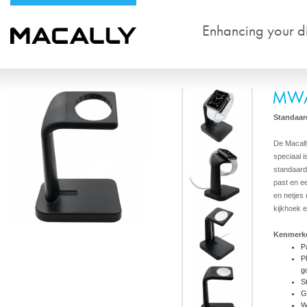
Enhancing your dig
MWA
Standaar
De Macall
speciaal 
standaard
past en e
en netjes
kijkhoek 
Kenmerk
P
P
g
S
G
W