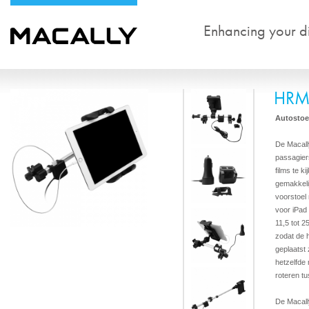
Enhancing your dig
HRM
Autostoe
De Macal
passagier
films te k
gemakkeli
voorstoel
voor iPad
11,5 tot 
zodat de 
geplaatst 
hetzelfde
roteren tu
De Macall