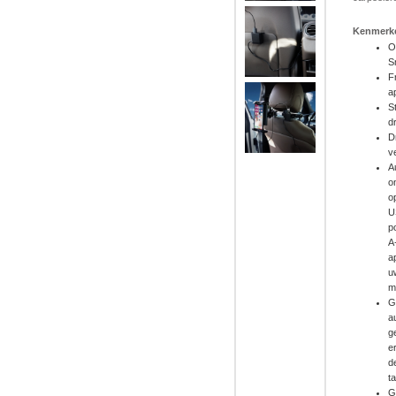
Kenmerk
O
S
F
a
S
d
D
v
A
o
o
U
p
A
a
u
m
G
a
g
e
d
t
G