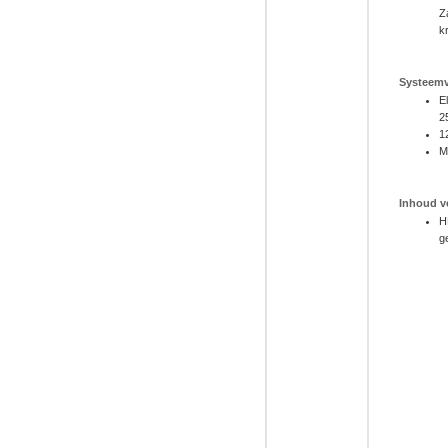
Z
k
Systeemv
E
2
1
M
Inhoud v
H
g