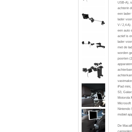
USB-A), s
achterin 
een lader
lader voo
V / 2,4 A)
een auto s
actief is
lader voo
met de la
worden get
poorten (2
apparaten 
achterban
achterka
vastmaken
iPad mini
S3, Galax
Motorola 
Microsoft
Nintendo 
mobiel ap
De Macall
carpoolers