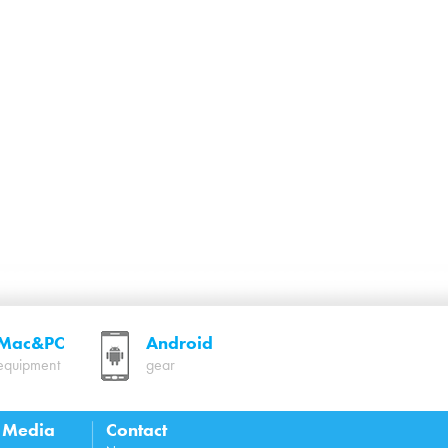
Mac&PC
Android
equipment
gear
l Media
Contact