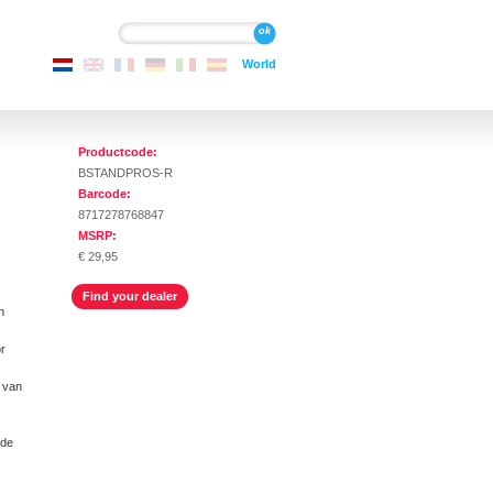
e inhoud gaan
Zoeken
Zoeken
World
Productcode:
BSTANDPROS-R
Barcode:
8717278768847
MSRP:
€ 29,95
Find your dealer
n
r
 van
 de