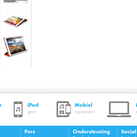
e
iPod
Mobiel
gear
equipment
Pers
Ondersteuning
Socia