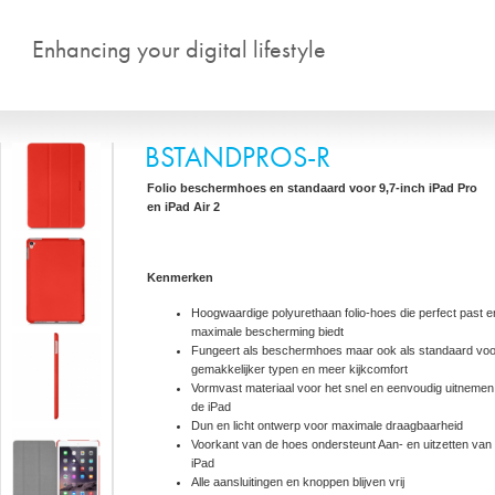
Overslaan en naar de algemen
Enhancing your digital lifestyle
BSTANDPROS-R
Folio beschermhoes en standaard voor 9,7-inch iPad Pro
en
iPad Air 2
Kenmerken
Hoogwaardige polyurethaan folio-hoes die perfect past e
maximale bescherming biedt
Fungeert als beschermhoes maar ook als standaard voo
gemakkelijker typen en meer kijkcomfort
Vormvast materiaal voor het snel en eenvoudig uitnemen
de iPad
Dun en licht ontwerp voor maximale draagbaarheid
Voorkant van de hoes ondersteunt Aan- en uitzetten van
iPad
Alle aansluitingen en knoppen blijven vrij