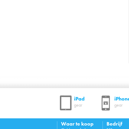
iPad
iPhon
gear
gear
Waar te koop
Bedrijf