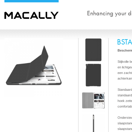
Enhancing your dig
BST
Bescherm
Stijlvolle
en lichtg
een zacht
achterkan
Standaard
standaard
hoek zett
comfortabe
Ondersteu
slaapstan
slaapstan