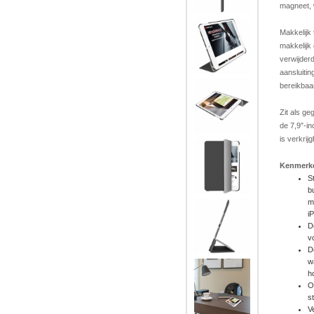
magneet, w
Makkelijk
makkelijk
verwijder
aansluiti
bereikbaar
Zit als g
de 7,9″-in
is verkrij
Kenmerk
S
b
m
i
D
v
D
w
h
O
s
V