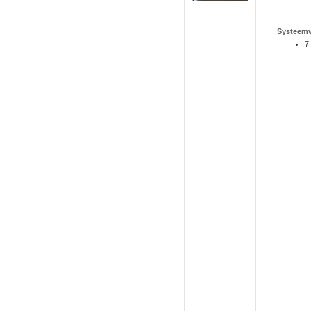
Systeemv
7