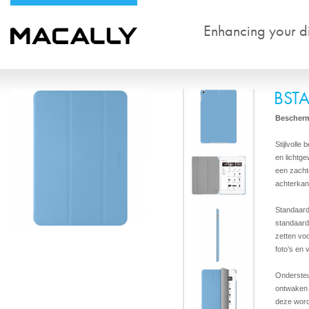
Enhancing your dig
BST
Bescherm
Stijlvolle
en lichtg
een zacht
achterkan
Standaard
standaard
zetten vo
foto’s en 
Ondersteu
ontwaken 
deze word