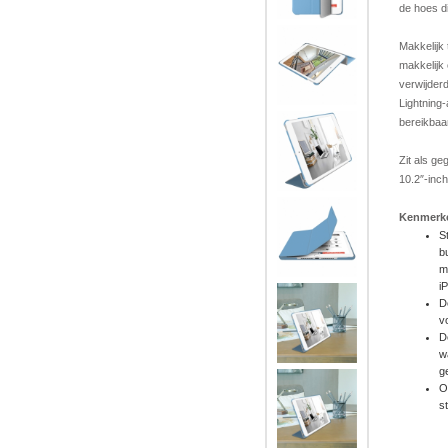
de hoes dic
Makkelijk
makkelijk
verwijder
Lightning
bereikbaar
Zit als g
10.2″-inch
Kenmerk
S
b
m
i
D
v
D
w
g
O
s